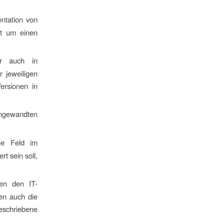
ntation von
it um einen
er auch in
 jeweiligen
ersionen in
angewandten
che Feld im
t sein soll,
ben den IT-
en auch die
chriebene