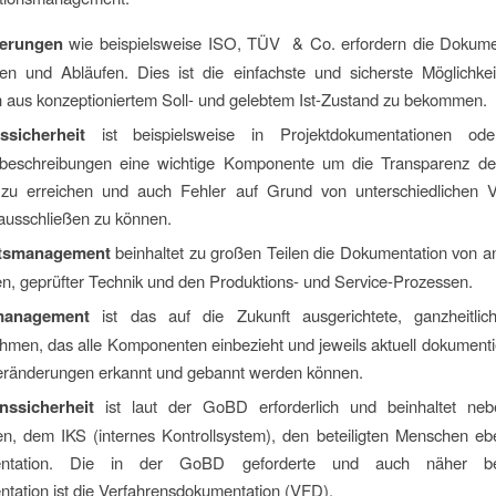
zierungen
wie beispielsweise ISO, TÜV & Co. erfordern die Dokume
en und Abläufen. Dies ist die einfachste und sicherste Möglichke
h aus konzeptioniertem Soll- und gelebtem Ist-Zustand zu bekommen.
ssicherheit
ist beispielsweise in Projektdokumentationen od
beschreibungen eine wichtige Komponente um die Transparenz der
zu erreichen und auch Fehler auf Grund von unterschiedlichen V
ausschließen zu können.
ätsmanagement
beinhaltet zu großen Teilen die Dokumentation von 
en, geprüfter Technik und den Produktions- und Service-Prozessen.
management
ist das auf die Zukunft ausgerichtete, ganzheitli
men, das alle Komponenten einbezieht und jeweils aktuell dokumentier
eränderungen erkannt und gebannt werden können.
nssicherheit
ist laut der GoBD erforderlich und beinhaltet ne
n, dem IKS (internes Kontrollsystem), den beteiligten Menschen eb
ntation. Die in der GoBD geforderte und auch näher bes
tation ist die Verfahrensdokumentation (VFD).