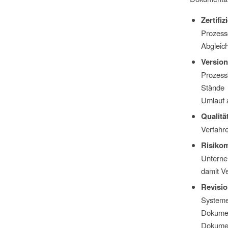
Zertifi
Prozess
Abgleic
Version
Prozess
Stände 
Umlauf 
Qualit
Verfahr
Risiko
Unterneh
damit V
Revisio
Systeme
Dokume
Dokumen