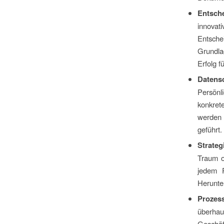
Entsche
innovat
Entsche
Grundla
Erfolg f
Datens
Persönl
konkret
werden 
geführt.
Strate
Traum od
jedem P
Herunte
Prozes
überhau
Geschä