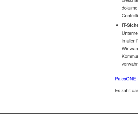
dokumen
Controll
IT-Sich
Unterne
in alle
Wir wand
Kommuni
verwahrt
PalesONE
Es zählt da