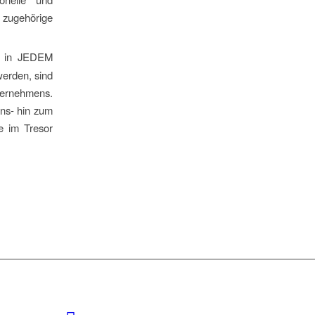
 zugehörige
h in JEDEM
werden, sind
nternehmens.
ons- hin zum
e im Tresor