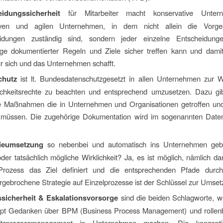
idungssicherheit
für Mitarbeiter macht konservative Unte
iven und agilen Unternehmen, in dem nicht allein die Vorges
idungen zuständig sind, sondern jeder einzelne Entscheidung
ge dokumentierter Regeln und Ziele sicher treffen kann und dami
ür sich und das Unternehmen schafft.
chutz
ist lt. Bundesdatenschutzgesetzt in allen Unternehmen zur 
ichkeitsrechte zu beachten und entsprechend umzusetzen. Dazu gib
e Maßnahmen die in Unternehmen und Organisationen getroffen un
müssen. Die zugehörige Dokumentation wird im sogenannten Daten
gieumsetzung
so nebenbei und automatisch ins Unternehmen gebr
er tatsächlich mögliche Wirklichkeit? Ja, es ist möglich, nämlich d
rozess das Ziel definiert und die entsprechenden Pfade durch
rgebrochene Strategie auf Einzelprozesse ist der Schlüssel zur Umset
ssicherheit & Eskalationsvorsorge
sind die beiden Schlagworte, w
pt Gedanken über BPM (Business Process Management) und rollen
ftsprozessmanagement in Unternehmen machen. Die konzepti