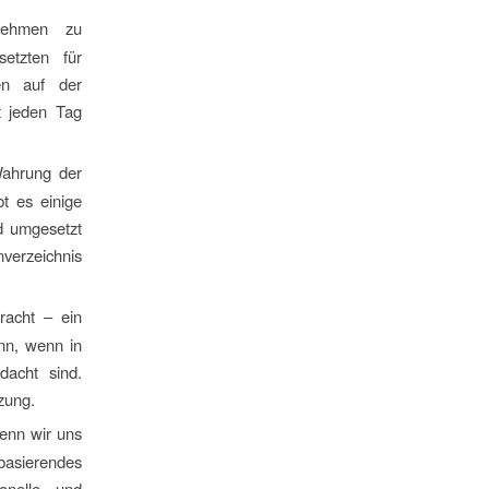
rnehmen zu
etzten für
en auf der
t jeden Tag
Wahrung der
t es einige
d umgesetzt
verzeichnis
acht – ein
ann, wenn in
dacht sind.
zung.
enn wir uns
basierendes
onelle und