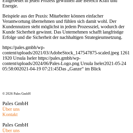
Eingebettet in jeden Prozess gewinnen alle Bereich Kraft und
Energie.
Beispiele aus der Praxis: Mitarbeiter können einfacher
Verantwortung übernehmen und fühlen sich damit wohl. Der
Kundennutzen steht möglichst in jedem Prozessziel, wodurch der
Kunde Sicherheit gewinnt. Das Unternehmen schafft langfristige
Erfolge und die Sicherheit der nachhaltigen Strategieumsetzung.
https://pales.gmbh/wp-
content/uploads/2021/03/AdobeStock_147547875-scaled.jpeg
1261
1920
Ursula Iseler
https://pales.gmbh/wp-
content/uploads/2024/06/Pales-Logo.png
Ursula Iseler
2021-05-24
05:58:00
2021-04-19 07:21:45
Das „Ganze“ im Blick
© 2026 Pales GmbH
Pales GmbH
Über uns
Kontakt
Pales GmbH
Über uns