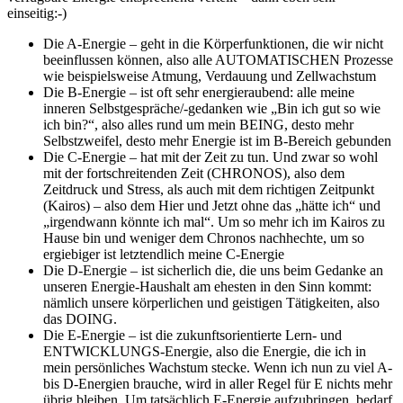
einseitig:-)
Die A-Energie – geht in die Körperfunktionen, die wir nicht
beeinflussen können, also alle AUTOMATISCHEN Prozesse
wie beispielsweise Atmung, Verdauung und Zellwachstum
Die B-Energie – ist oft sehr energieraubend: alle meine
inneren Selbstgespräche/-gedanken wie „Bin ich gut so wie
ich bin?“, also alles rund um mein BEING, desto mehr
Selbstzweifel, desto mehr Energie ist im B-Bereich gebunden
Die C-Energie – hat mit der Zeit zu tun. Und zwar so wohl
mit der fortschreitenden Zeit (CHRONOS), also dem
Zeitdruck und Stress, als auch mit dem richtigen Zeitpunkt
(Kairos) – also dem Hier und Jetzt ohne das „hätte ich“ und
„irgendwann könnte ich mal“. Um so mehr ich im Kairos zu
Hause bin und weniger dem Chronos nachhechte, um so
ergiebiger ist letztendlich meine C-Energie
Die D-Energie – ist sicherlich die, die uns beim Gedanke an
unseren Energie-Haushalt am ehesten in den Sinn kommt:
nämlich unsere körperlichen und geistigen Tätigkeiten, also
das DOING.
Die E-Energie – ist die zukunftsorientierte Lern- und
ENTWICKLUNGS-Energie, also die Energie, die ich in
mein persönliches Wachstum stecke. Wenn ich nun zu viel A-
bis D-Energien brauche, wird in aller Regel für E nichts mehr
übrig bleiben. Um tatsächlich E-Energie aufzubringen, bedarf