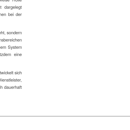
t dargelegt
hen bei der
eht, sondern
nsbereichen
einem System
otzdem eine
wickelt sich
nstleister,
h dauerhaft