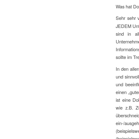
Was hat Do
Sehr sehr v
JEDEM Unte
sind in a
Unternehm
Information
sollte im Tr
In den aller
und sinnvol
und beeinf
einen „gute
ist eine Do
wie z.B. Z
überschnei
ein-/ausg
(beispiel
(beispiels