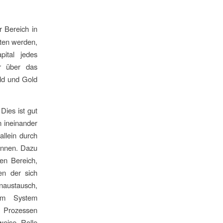
 Bereich in
ten werden,
ital jedes
r über das
old und Gold
 Dies ist gut
n ineinander
llein durch
können. Dazu
ten Bereich,
en der sich
naustausch,
 am System
 Prozessen
weise Rolle