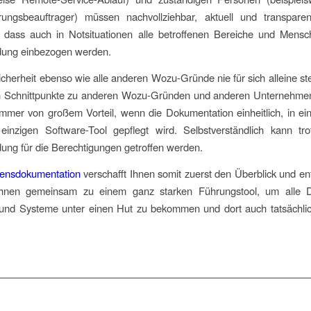
rungsbeauftrager) müssen nachvollziehbar, aktuell und transparen
 dass auch in Notsituationen alle betroffenen Bereiche und Mensc
dung einbezogen werden.
icherheit ebenso wie alle anderen Wozu-Gründe nie für sich alleine st
 Schnittpunkte zu anderen Wozu-Gründen und anderen Unternehme
 immer von großem Vorteil, wenn die Dokumentation einheitlich, in 
einzigen Software-Tool gepflegt wird. Selbstverständlich kann tr
ung für die Berechtigungen getroffen werden.
rensdokumentation
verschafft Ihnen somit zuerst den Überblick und ent
hnen gemeinsam zu einem ganz starken Führungstool, um alle Die
r und Systeme unter einen Hut zu bekommen und dort auch tatsächlic