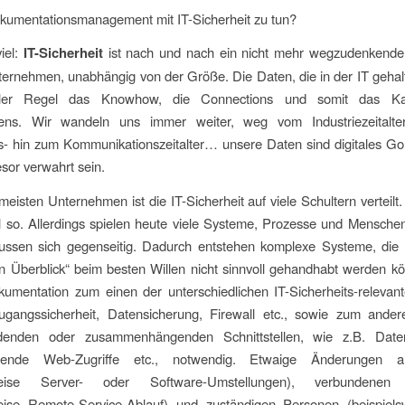
kumentationsmanagement mit IT-Sicherheit zu tun?
iel:
IT-Sicherheit
ist nach und nach ein nicht mehr wegzudenkender
rnehmen, unabhängig von der Größe. Die Daten, die in der IT gehal
ller Regel das Knowhow, die Connections und somit das Kap
ens. Wir wandeln uns immer weiter, weg vom Industriezeitalte
s- hin zum Kommunikationszeitalter… unsere Daten sind digitales G
esor verwahrt sein.
meisten Unternehmen ist die IT-Sicherheit auf viele Schultern verteilt.
l so. Allerdings spielen heute viele Systeme, Prozesse und Mensche
lussen sich gegenseitig. Dadurch entstehen komplexe Systeme, die a
n Überblick“ beim besten Willen nicht sinnvoll gehandhabt werden 
kumentation zum einen der unterschiedlichen IT-Sicherheits-relevan
ugangssicherheit, Datensicherung, Firewall etc., sowie zum ander
denden oder zusammenhängenden Schnittstellen, wie z.B. Date
ehende Web-Zugriffe etc., notwendig. Etwaige Änderungen
sweise Server- oder Software-Umstellungen), verbundenen
weise Remote-Service-Ablauf) und zuständigen Personen (beispiels