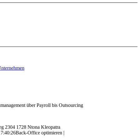
anagement über Payroll bis Outsourcing
eg
2304
1728
Ntona Kleopatra
17:40:26
Back-Office optimieren |