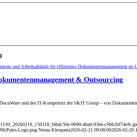
g
 Dokumentenmanagement & Outsourcing
, DocuWare und der IT-Kompetenz der SKIT Group – von Dokumentenm
25/11/hf_20260219_150318_f4bdc50e-9690-4ba0-936e-c96b2bf74efe.jp
4/06/Pales-Logo.png
Ntona Kleopatra
2026-02-21 09:00:00
2026-02-20 