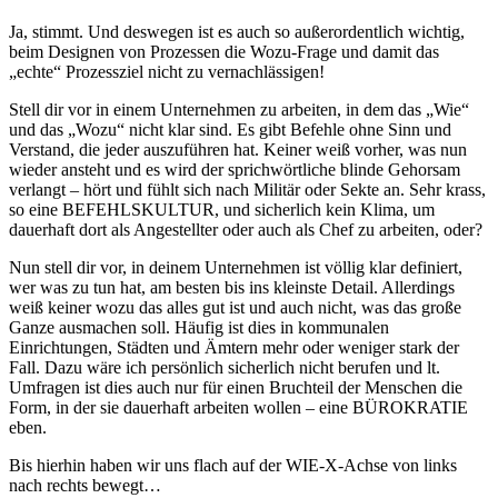
Ja, stimmt. Und deswegen ist es auch so außerordentlich wichtig,
beim Designen von Prozessen die Wozu-Frage und damit das
„echte“ Prozessziel nicht zu vernachlässigen!
Stell dir vor in einem Unternehmen zu arbeiten, in dem das „Wie“
und das „Wozu“ nicht klar sind. Es gibt Befehle ohne Sinn und
Verstand, die jeder auszuführen hat. Keiner weiß vorher, was nun
wieder ansteht und es wird der sprichwörtliche blinde Gehorsam
verlangt – hört und fühlt sich nach Militär oder Sekte an. Sehr krass,
so eine BEFEHLSKULTUR, und sicherlich kein Klima, um
dauerhaft dort als Angestellter oder auch als Chef zu arbeiten, oder?
Nun stell dir vor, in deinem Unternehmen ist völlig klar definiert,
wer was zu tun hat, am besten bis ins kleinste Detail. Allerdings
weiß keiner wozu das alles gut ist und auch nicht, was das große
Ganze ausmachen soll. Häufig ist dies in kommunalen
Einrichtungen, Städten und Ämtern mehr oder weniger stark der
Fall. Dazu wäre ich persönlich sicherlich nicht berufen und lt.
Umfragen ist dies auch nur für einen Bruchteil der Menschen die
Form, in der sie dauerhaft arbeiten wollen – eine BÜROKRATIE
eben.
Bis hierhin haben wir uns flach auf der WIE-X-Achse von links
nach rechts bewegt…