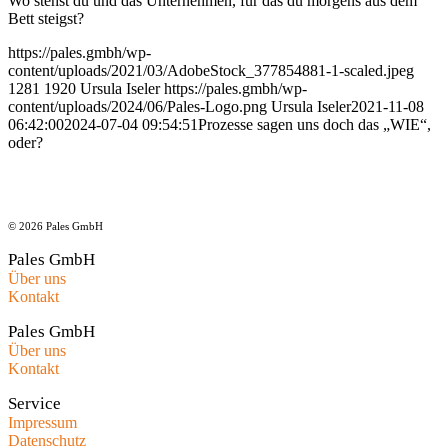
Wo stehst du und das Unternehmen, für das du morgens aus dem
Bett steigst?
https://pales.gmbh/wp-
content/uploads/2021/03/AdobeStock_377854881-1-scaled.jpeg
1281
1920
Ursula Iseler
https://pales.gmbh/wp-
content/uploads/2024/06/Pales-Logo.png
Ursula Iseler
2021-11-08
06:42:00
2024-07-04 09:54:51
Prozesse sagen uns doch das „WIE“,
oder?
© 2026 Pales GmbH
Pales GmbH
Über uns
Kontakt
Pales GmbH
Über uns
Kontakt
Service
Impressum
Datenschutz