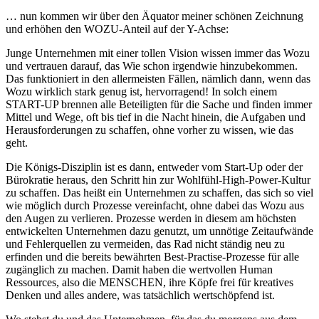
… nun kommen wir über den Äquator meiner schönen Zeichnung
und erhöhen den WOZU-Anteil auf der Y-Achse:
Junge Unternehmen mit einer tollen Vision wissen immer das Wozu
und vertrauen darauf, das Wie schon irgendwie hinzubekommen.
Das funktioniert in den allermeisten Fällen, nämlich dann, wenn das
Wozu wirklich stark genug ist, hervorragend! In solch einem
START-UP brennen alle Beteiligten für die Sache und finden immer
Mittel und Wege, oft bis tief in die Nacht hinein, die Aufgaben und
Herausforderungen zu schaffen, ohne vorher zu wissen, wie das
geht.
Die Königs-Disziplin ist es dann, entweder vom Start-Up oder der
Bürokratie heraus, den Schritt hin zur Wohlfühl-High-Power-Kultur
zu schaffen. Das heißt ein Unternehmen zu schaffen, das sich so viel
wie möglich durch Prozesse vereinfacht, ohne dabei das Wozu aus
den Augen zu verlieren. Prozesse werden in diesem am höchsten
entwickelten Unternehmen dazu genutzt, um unnötige Zeitaufwände
und Fehlerquellen zu vermeiden, das Rad nicht ständig neu zu
erfinden und die bereits bewährten Best-Practise-Prozesse für alle
zugänglich zu machen. Damit haben die wertvollen Human
Ressources, also die MENSCHEN, ihre Köpfe frei für kreatives
Denken und alles andere, was tatsächlich wertschöpfend ist.