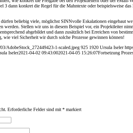
niert, wie konkret die Freigabe bei den Projektleitern oder der eMail-V
el 3 dann konkret die Regel für die Mahntexte oder beispielsweise das
dürfen beliebig viele, möglichst SINNvolle Eskalationen eingebaut werd
n werden. Stellen wir uns in diesem Beispiel vor, ein Projektleiter nim
entsprechend abgebildet und dann zusätzlich bei Erreichen von bestim
 wie viel Sicherheit wir durch solche Prozesse gewinnen können!
21/03/AdobeStock_272449423-1-scaled.jpeg
925
1920
Ursula Iseler
http
sula Iseler
2021-04-02 09:43:00
2021-04-05 15:26:07
Fortsetzung Prozes
cht.
Erforderliche Felder sind mit
*
markiert