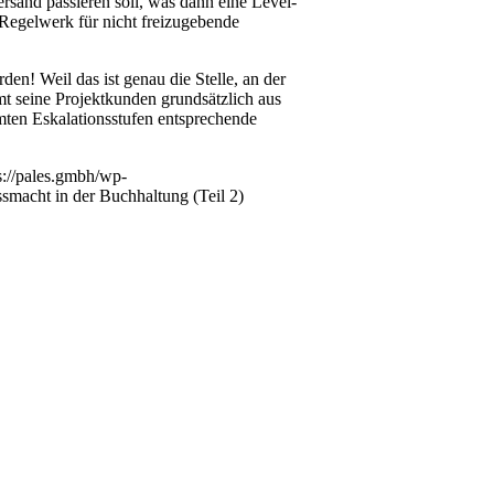
ersand passieren soll, was dann eine Level-
 Regelwerk für nicht freizugebende
en! Weil das ist genau die Stelle, an der
mt seine Projektkunden grundsätzlich aus
mten Eskalationsstufen entsprechende
s://pales.gmbh/wp-
smacht in der Buchhaltung (Teil 2)