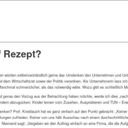
 Rezept?
erten würden selbstverständlich gerne das Umdenken den Unternehmen und Un
und dem Wirtschaftsrat sowie der Politik verordnen. Als Unternehmerin lass ich
Manchmal schmerzlicher, als das notwendig wäre. Wozu gibt es schließlich M
 genau den Vorzug aus der Betrachtung haben möchte, werde ich dies „nach
Kindern abzugucken: Kinder lernen vom Zusehen, Ausprobieren und TUN – Er
ken? Prof. Knoblauch hat es ganz einfach auf den Punkt gebracht: „Keiner 
tungen zufrieden. Keiner von uns hält Ausschau nach einem durchschnittlic
Niemand sagt: „Vergeben wir den Auftrag einfach an eine Firma, die die Aufg