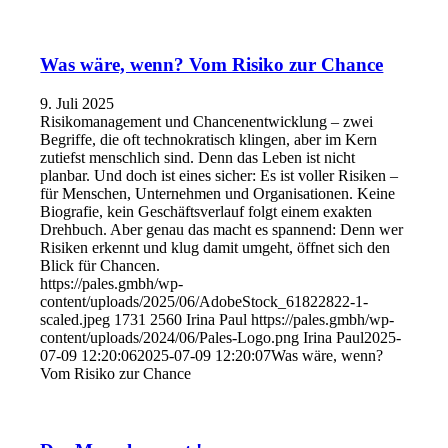
Was wäre, wenn? Vom Risiko zur Chance
9. Juli 2025
Risikomanagement und Chancenentwicklung – zwei
Begriffe, die oft technokratisch klingen, aber im Kern
zutiefst menschlich sind. Denn das Leben ist nicht
planbar. Und doch ist eines sicher: Es ist voller Risiken –
für Menschen, Unternehmen und Organisationen. Keine
Biografie, kein Geschäftsverlauf folgt einem exakten
Drehbuch. Aber genau das macht es spannend: Denn wer
Risiken erkennt und klug damit umgeht, öffnet sich den
Blick für Chancen.
https://pales.gmbh/wp-
content/uploads/2025/06/AdobeStock_61822822-1-
scaled.jpeg
1731
2560
Irina Paul
https://pales.gmbh/wp-
content/uploads/2024/06/Pales-Logo.png
Irina Paul
2025-
07-09 12:20:06
2025-07-09 12:20:07
Was wäre, wenn?
Vom Risiko zur Chance