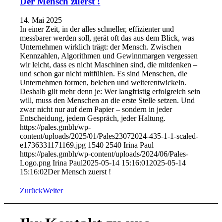
Der Mensch zuerst !
14. Mai 2025
In einer Zeit, in der alles schneller, effizienter und
messbarer werden soll, gerät oft das aus dem Blick, was
Unternehmen wirklich trägt: der Mensch. Zwischen
Kennzahlen, Algorithmen und Gewinnmargen vergessen
wir leicht, dass es nicht Maschinen sind, die mitdenken –
und schon gar nicht mitfühlen. Es sind Menschen, die
Unternehmen formen, beleben und weiterentwickeln.
Deshalb gilt mehr denn je: Wer langfristig erfolgreich sein
will, muss den Menschen an die erste Stelle setzen. Und
zwar nicht nur auf dem Papier – sondern in jeder
Entscheidung, jedem Gespräch, jeder Haltung.
https://pales.gmbh/wp-
content/uploads/2025/01/Pales23072024-435-1-1-scaled-
e1736331171169.jpg
1540
2540
Irina Paul
https://pales.gmbh/wp-content/uploads/2024/06/Pales-
Logo.png
Irina Paul
2025-05-14 15:16:01
2025-05-14
15:16:02
Der Mensch zuerst !
Zurück
Weiter