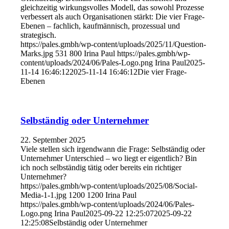
gleichzeitig wirkungsvolles Modell, das sowohl Prozesse
verbessert als auch Organisationen stärkt: Die vier Frage-
Ebenen – fachlich, kaufmännisch, prozessual und
strategisch.
https://pales.gmbh/wp-content/uploads/2025/11/Question-
Marks.jpg
531
800
Irina Paul
https://pales.gmbh/wp-
content/uploads/2024/06/Pales-Logo.png
Irina Paul
2025-
11-14 16:46:12
2025-11-14 16:46:12
Die vier Frage-
Ebenen
Selbständig oder Unternehmer
22. September 2025
Viele stellen sich irgendwann die Frage: Selbständig oder
Unternehmer Unterschied – wo liegt er eigentlich? Bin
ich noch selbständig tätig oder bereits ein richtiger
Unternehmer?
https://pales.gmbh/wp-content/uploads/2025/08/Social-
Media-1-1.jpg
1200
1200
Irina Paul
https://pales.gmbh/wp-content/uploads/2024/06/Pales-
Logo.png
Irina Paul
2025-09-22 12:25:07
2025-09-22
12:25:08
Selbständig oder Unternehmer