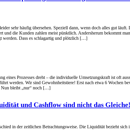
leider sehr häufig übersehen. Speziell dann, wenn doch alles gut läuft.
riert und die Kunden zahlen meist pünktlich. Andersherum bekommt ma
gt werden. Dass es schlagartig und plötzlich […]
ung eines Prozesses dreht – die individuelle Umsetzungskraft ist oft a
eführt werden. Wir sind Gewohnheitstiere! Erst nach etwa 6 Wochen 
. Nun bleibt „nur“ noch […]
uidität und Cashflow sind nicht das Gleiche
schied in der zeitlichen Betrachtungsweise. Die Liquidität bezieht sic