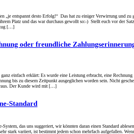
fen „je entspannt desto Erfolg!“ Das hat zu einiger Verwirrung und zu 
ihrem Platz und das war durchaus gewollt so:-) Stellt euch vor der Satz 
nzug […]
hnung oder freundliche Zahlungserinnerung
anz einfach erklärt: Es wurde eine Leistung erbracht, eine Rechnung 
echnung bis zu diesem Zeitpunkt ausgeglichen worden sein. Nicht gesc
aus. Der Kunde wird mit […]
rne-Standard
ne-System, das uns suggeriert, wir könnten daran einen Standard ables
ehr stark variiert, ist bestimmt jedem schon mehrfach aufgefallen. Wen